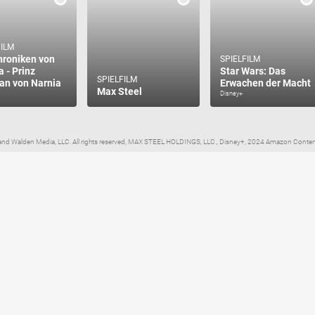
FILM
hroniken von
SPIELFILM
a - Prinz
Star Wars: Das
SPIELFILM
an von Narnia
Erwachen der Macht
Max Steel
Disney+
 and Walden Media, LLC. All rights reserved, MAX STEEL HOLDINGS, LLC., Disney+, 2024 Amazon Content S