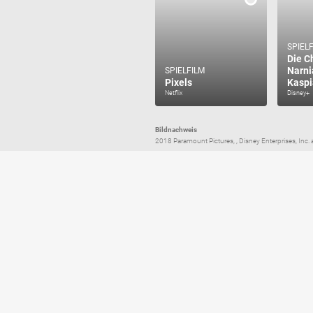
SPIEL
Die C
Narni
SPIELFILM
Pixels
Kaspi
Netflix
Disney+
Bildnachweis
2018 Paramount Pictures, , Disney Enterprises, Inc.