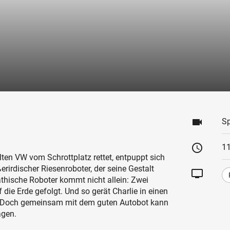
videocam
Sp
schedule
1
alten VW vom Schrottplatz rettet, entpuppt sich
erirdischer Riesenroboter, der seine Gestalt
tv
hische Roboter kommt nicht allein: Zwei
 die Erde gefolgt. Und so gerät Charlie in einen
 Doch gemeinsam mit dem guten Autobot kann
agen.