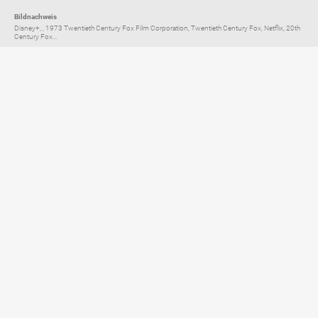
Bildnachweis
Disney+, , 1973 Twentieth Century Fox Film Corporation, Twentieth Century Fox, Netflix, 20th
Century Fox...
Elternratgeber für
TV, Streaming & YouTube