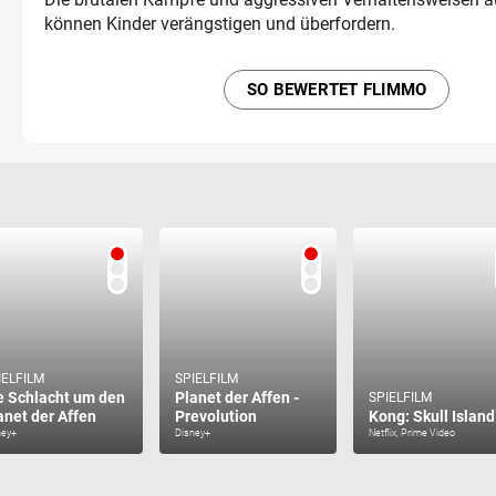
können Kinder verängstigen und überfordern.
SO BEWERTET FLIMMO
IELFILM
SPIELFILM
e Schlacht um den
Planet der Affen -
SPIELFILM
anet der Affen
Prevolution
Kong: Skull Island
ney+
Disney+
Netflix, Prime Video