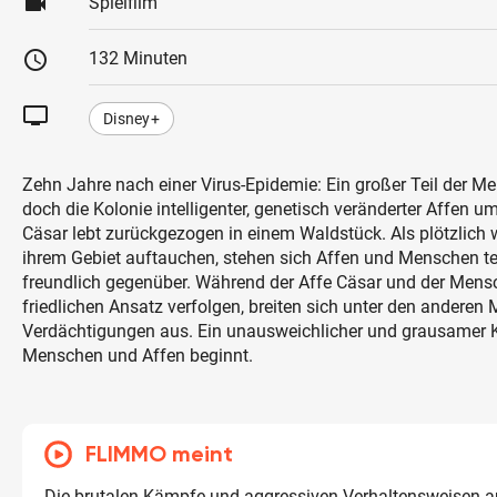
videocam
Spielfilm
schedule
132 Minuten
tv
Disney+
Zehn Jahre nach einer Virus-Epidemie: Ein großer Teil der Men
doch die Kolonie intelligenter, genetisch veränderter Affen
Cäsar lebt zurückgezogen in einem Waldstück. Als plötzlich
ihrem Gebiet auftauchen, stehen sich Affen und Menschen teils
freundlich gegenüber. Während der Affe Cäsar und der Men
friedlichen Ansatz verfolgen, breiten sich unter den anderen
Verdächtigungen aus. Ein unausweichlicher und grausamer 
Menschen und Affen beginnt.
FLIMMO meint
Die brutalen Kämpfe und aggressiven Verhaltensweisen a