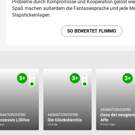
Probleme durch Kompromisse und Kooperation gelöst we
Spaß machen außerdem die Fantasiesprache und jede M
Slapstickeinlagen.
SO BEWERTET FLIMMO
ANIMATIONSSERIE
Coco der neugieri
IMATIONSSERIE
ANIMATIONSSERIE
inzessin Lillifee
Die Glücksbärchis
Affe
ney+
KiKA.de
Prime Video