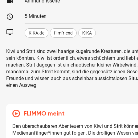
videocam
Animationsserie
schedule
5 Minuten
tv
KiKA.de
filmfriend
KiKA
Kiwi und Strit sind zwei haarige kugelrunde Kreaturen, die unt
sein könnten. Kiwi ist ordentlich, etwas schüchtern und liebt 
machen. Strit dagegen ist ein chaotischer kleiner Wirbelwin
manchmal zum Streit kommt, sind die gegensätzlichen Gesell
Freunde und wissen auch aus scheinbar aussichtslosen Sit
einen Ausweg.
FLIMMO meint
Den überschaubaren Abenteuern von Kiwi und Strit könn
Medienanfänger*innen gut folgen. Die drolligen Wesen ver