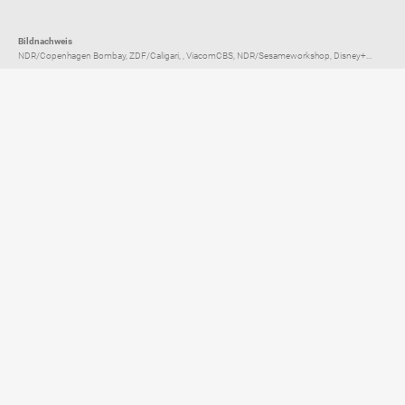
Bildnachweis
NDR/Copenhagen Bombay, ZDF/Caligari, , ViacomCBS, NDR/Sesameworkshop, Disney+...
Elternratgeber für
TV, Streaming & YouTube