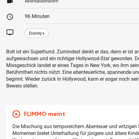
videocam
Animationsfilm
schedule
96 Minuten
tv
Disney+
Bolt ist ein Superhund. Zumindest denkt er das, denn er ist 
aufgewachsen und ein richtiger Hollywood-Star geworden. D
Missgeschick landet er eines Tages in New York, wo ihm sei
Berühmtheit nichts nützt. Eine abenteuerliche, spannende un
beginnt. Wieder zurück in Hollywood, kann er sogar noch sei
Beweis stellen.
FLIMMO meint
Die Mischung aus temporeichem Abenteuer und witzigen S
Momenten bietet Unterhaltung für jüngere und ältere Kinder