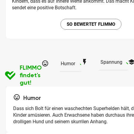
Kindern, dass es auf innere Werte ankommt. Das macht K
sendet eine positive Botschaft.
SO BEWERTET FLIMMO
flash_on
schoo
ch
Spannung
tag_faces
checked
Humor
FLIMMO
findet's
gut!
tag_faces
Humor
Dass sich Bolt für einen waschechten Superhelden hält, dü
Kinder amüsieren. Auch Erwachsene haben durchaus ihr
drolligen Hund und seinem skurrilen Anhang.