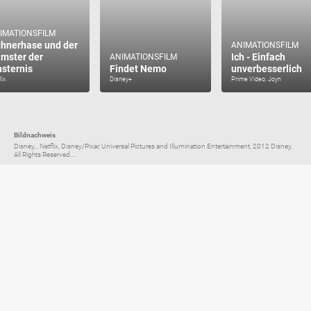
IMATIONSFILM
hnerhase und der
ANIMATIONSFILM
mster der
Ich - Einfach
ANIMATIONSFILM
nsternis
Findet Nemo
unverbesserlich
lix
Disney+
Prime Video, Joyn
Bildnachweis
Disney, , Netflix, Disney/Pixar, Universal Pictures and Illumination Entertainment, 2012 Disney.
All Rights Reserved....