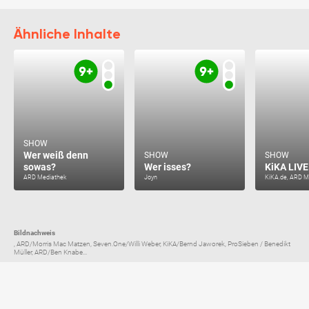
Ähnliche Inhalte
SHOW
Wer weiß denn
SHOW
SHOW
sowas?
Wer isses?
KiKA LIVE
ARD Mediathek
Joyn
KiKA.de, ARD M
Bildnachweis
, ARD/Morris Mac Matzen, Seven.One/Willi Weber, KiKA/Bernd Jaworek, ProSieben / Benedikt
Müller, ARD/Ben Knabe...