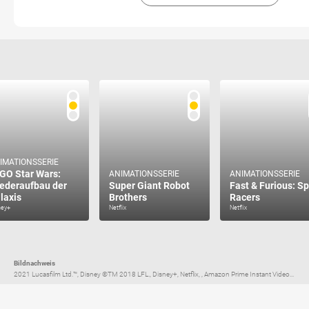
IMATIONSSERIE
GO Star Wars:
ANIMATIONSSERIE
ANIMATIONSSERIE
ederaufbau der
Super Giant Robot
Fast & Furious: S
laxis
Brothers
Racers
ney+
Netflix
Netflix
Bildnachweis
2021 Lucasfilm Ltd.™, Disney ©TM 2018 LFL., Disney+, Netflix, , Amazon Prime Instant Video...