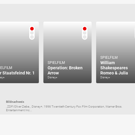
SPIELFILM
William
SPIELFILM
Operation: Broken
Shakespeares
IELFILM
r Staatsfeind Nr. 1
Arrow
Romeo & Julia
ney+
Disney+
Disney+
Bildnachweis
, ZDF/Oliver Ziebe, , Disney+, 1996 Twentieth Century Fox Film Corporation, Warner Bros.
Entertainment Inc....