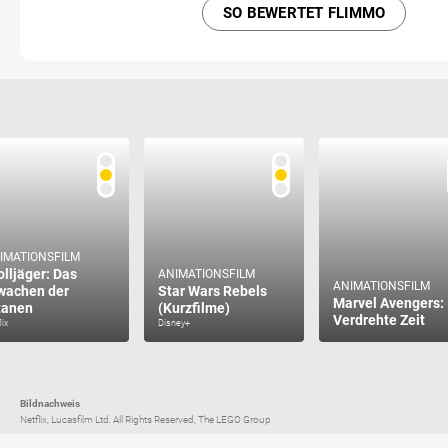
SO BEWERTET FLIMMO
IMATIONSFILM
olljäger: Das
ANIMATIONSFILM
ANIMATIONSFILM
wachen der
Star Wars Rebels
Marvel Avengers:
tanen
(Kurzfilme)
Verdrehte Zeit
lix
Disney+
Bildnachweis
Netflix, Lucasfilm Ltd. All Rights Reserved, The LEGO Group