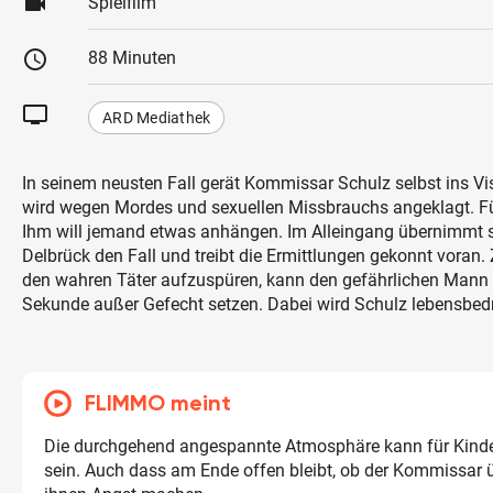
videocam
Spielfilm
schedule
88 Minuten
tv
ARD Mediathek
In seinem neusten Fall gerät Kommissar Schulz selbst ins Vis
wird wegen Mordes und sexuellen Missbrauchs angeklagt. Für
Ihm will jemand etwas anhängen. Im Alleingang übernimmt s
Delbrück den Fall und treibt die Ermittlungen gekonnt voran. 
den wahren Täter aufzuspüren, kann den gefährlichen Mann ab
Sekunde außer Gefecht setzen. Dabei wird Schulz lebensbedro
FLIMMO meint
Die durchgehend angespannte Atmosphäre kann für Kinde
sein. Auch dass am Ende offen bleibt, ob der Kommissar ü