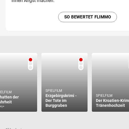
ihnen Angst machen.
SO BEWERTET FLIMMO
SPIELFILM
IELFILM
Erzgebirgskrimi -
SPIELFILM
hatten der
Der Tote im
Der Kroatien-Krim
hrheit
Burggraben
Tränenhochzeit
ney+