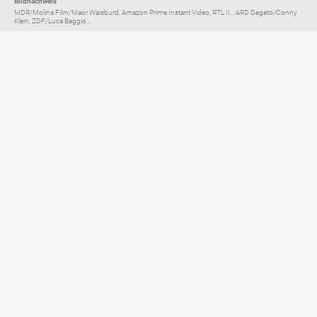
Bildnachweis
MDR/Molina Film/Maor Waisburd, Amazon Prime Instant Video, RTL II, , ARD Degeto/Conny
Klein, ZDF/Luca Baggio...
Elternratgeber für
TV, Streaming & YouTube