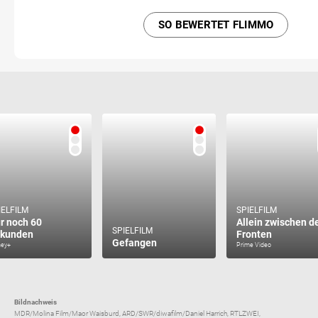
SO BEWERTET FLIMMO
IELFILM
SPIELFILM
r noch 60
Allein zwischen d
SPIELFILM
kunden
Fronten
Gefangen
ney+
Prime Video
Bildnachweis
MDR/Molina Film/Maor Waisburd, ARD/SWR/diwafilm/Daniel Harrich, RTLZWEI,