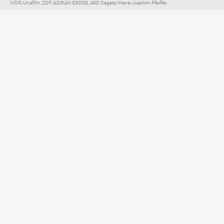
WDR/Unafilm, ZDF/ADRIAN GROSS, ARD Degeto/Hans-Joachim Pfeiffer...
Elternratgeber für
TV, Streaming & YouTube
Impressum
Datenschutzerklärung
Netiquette
Über FLIMMO