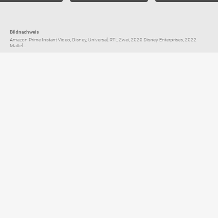
Bildnachweis
Amazon Prime Instant Video, Disney, Universal, RTL Zwei, 2020 Disney Enterprises, 2022
Mattel...