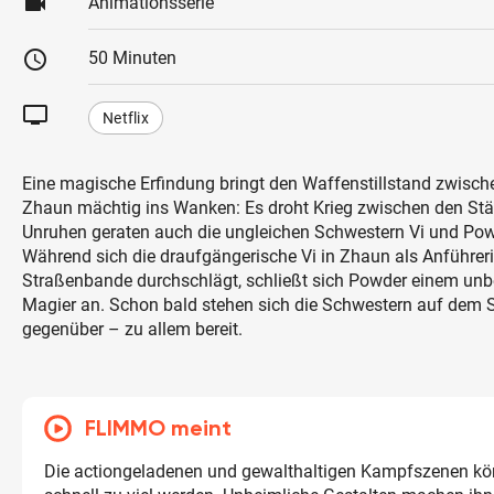
videocam
Animationsserie
schedule
50 Minuten
tv
Netflix
Eine magische Erfindung bringt den Waffenstillstand zwische
Zhaun mächtig ins Wanken: Es droht Krieg zwischen den Städ
Unruhen geraten auch die ungleichen Schwestern Vi und Pow
Während sich die draufgängerische Vi in Zhaun als Anführeri
Straßenbande durchschlägt, schließt sich Powder einem un
Magier an. Schon bald stehen sich die Schwestern auf dem 
gegenüber – zu allem bereit.
FLIMMO meint
Die actiongeladenen und gewalthaltigen Kampfszenen kö