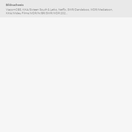
Bildnachweis
ViacomCBS, KiKA/Sixteen South & Letko, Netflix, SWR/Dandelooo, WDR/Mediatoon,
KiKA/Mideu Films/MDR/hr/BR/SWR/WDR 202...
Elternratgeber für
TV, Streaming & YouTube