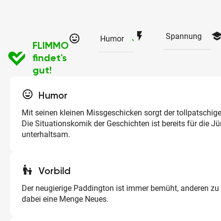
flash_on
schoo
Spannung
tag_faces
checked
Humor
FLIMMO
findet's
gut!
tag_faces
Humor
Mit seinen kleinen Missgeschicken sorgt der tollpatschige
Die Situationskomik der Geschichten ist bereits für die J
unterhaltsam.
escalator_warning
Vorbild
Der neugierige Paddington ist immer bemüht, anderen zu 
dabei eine Menge Neues.