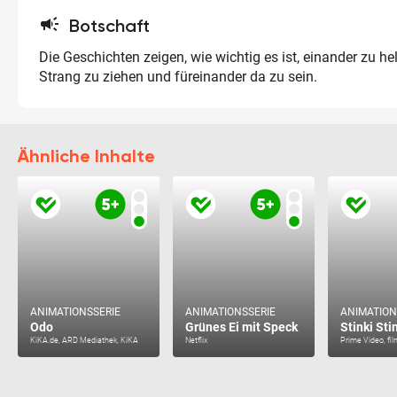
campaign
Botschaft
Die Geschichten zeigen, wie wichtig es ist, einander zu he
Strang zu ziehen und füreinander da zu sein.
Ähnliche Inhalte
ANIMATIONSSERIE
ANIMATIONSSERIE
ANIMATION
Odo
Grünes Ei mit Speck
Stinki St
KiKA.de, ARD Mediathek, KiKA
Netflix
Prime Video, fil