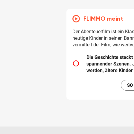
FLIMMO meint
Der Abenteuerfilm ist ein Kla
heutige Kinder in seinen Ban
vermittelt der Film, wie wertv
Die Geschichte steck
error_outline
spannender Szenen. J
werden, ältere Kinde
SO