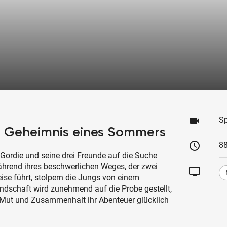
videocam
Sp
s Geheimnis eines Sommers
schedule
88
Gordie und seine drei Freunde auf die Suche
hrend ihres beschwerlichen Weges, der zwei
tv
se führt, stolpern die Jungs von einem
undschaft wird zunehmend auf die Probe gestellt,
Mut und Zusammenhalt ihr Abenteuer glücklich