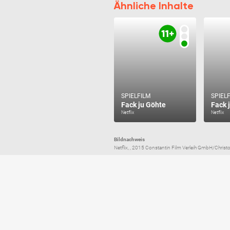
Ähnliche Inhalte
SPIELFILM
SPIEL
Fack ju Göhte
Fack 
Netflix
Netflix
Bildnachweis
Netflix, , 2015 Constantin Film Verleih GmbH/Christ