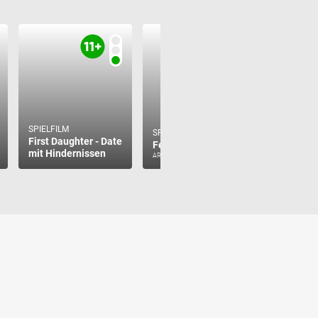
SPIELFILM
SPIELFILM
SPIELFILM
First Daughter - Date
Feuerwehrfrauen
Dog Gon
mit Hindernissen
ARD Mediathek
Netflix