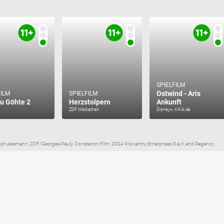
SPIELFILM
Ostwind - Aris
FILM
SPIELFILM
ju Göhte 2
Herzstolpern
Ankunft
ZDF Mediathek
Disney+, KiKA.de
oph Assmann, ZDF/Georges Pauly, Constantin Film, 2004 Monarchy Enterprises S.a.r.l. and Regency...