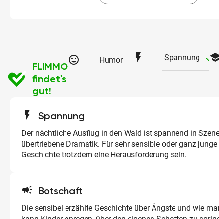
flash_on
schoo
ch
Spannung
tag_faces
Humor
FLIMMO
findet's
gut!
flash_on
Spannung
Der nächtliche Ausflug in den Wald ist spannend in Szene
übertriebene Dramatik. Für sehr sensible oder ganz junge
Geschichte trotzdem eine Herausforderung sein.
campaign
Botschaft
Die sensibel erzählte Geschichte über Ängste und wie man
kann Kinder anregen, über den eigenen Schatten zu sprin