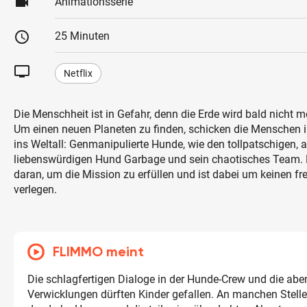
videocam
Animationsserie
schedule
25 Minuten
tv
Netflix
Die Menschheit ist in Gefahr, denn die Erde wird bald nicht 
Um einen neuen Planeten zu finden, schicken die Menschen 
ins Weltall: Genmanipulierte Hunde, wie den tollpatschigen, 
liebenswürdigen Hund Garbage und sein chaotisches Team. D
daran, um die Mission zu erfüllen und ist dabei um keinen f
verlegen.
FLIMMO meint
Die schlagfertigen Dialoge in der Hunde-Crew und die abe
Verwicklungen dürften Kinder gefallen. An manchen Stell