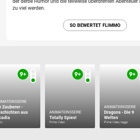
der derbe Humor und die teilweise überdrehten Abenteuer 
zu viel werden.
SO BEWERTET FLIMMO
IMATIONSSERIE
e Zauberer -
ANIMATIONSSERIE
schichten aus
Dragons - Die 9
ANIMATIONSSERIE
cadia
Totally Spies!
Welten
lix
Prime Video
Prime Video, toggo