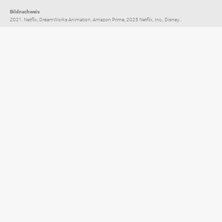
Bildnachweis
2021, Netflix, DreamWorks Animation, Amazon Prime, 2025 Netflix, Inc., Disney...
Elternratgeber für
TV, Streaming & YouTube