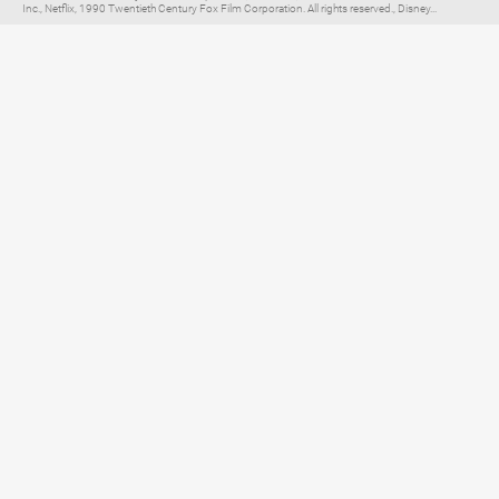
Inc., Netflix, 1990 Twentieth Century Fox Film Corporation. All rights reserved., Disney...
Elternratgeber für
TV, Streaming & YouTube