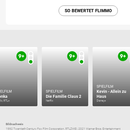
SO BEWERTET FLIMMO
SPIELFILM
Kevin - Allein zu
IELFILM
SPIELFILM
onka
Die Familie Claus 2
Haus
lix, RTL+
Netflix
Disney+
Bildnachweis
1992 Twentieth Century Fox Film Corporation, RTLZWEI, 2021 Warner Bros. Entertainment