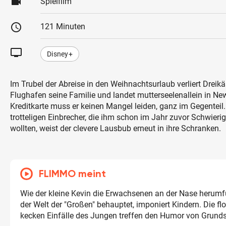
videocam
Spielfilm
schedule
121 Minuten
tv
Disney+
Im Trubel der Abreise in den Weihnachtsurlaub verliert Drei
Flughafen seine Familie und landet mutterseelenallein in N
Kreditkarte muss er keinen Mangel leiden, ganz im Gegenteil
trotteligen Einbrecher, die ihm schon im Jahr zuvor Schwier
wollten, weist der clevere Lausbub erneut in ihre Schranken.
FLIMMO meint
Wie der kleine Kevin die Erwachsenen an der Nase herumfü
der Welt der "Großen" behauptet, imponiert Kindern. Die f
kecken Einfälle des Jungen treffen den Humor von Grunds