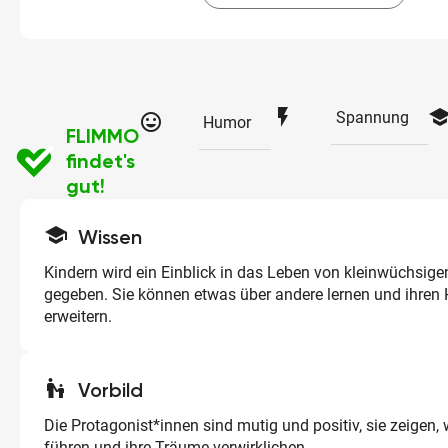
flash_on
schoo
Spannung
tag_faces
Humor
FLIMMO
findet's
gut!
school
Wissen
Kindern wird ein Einblick in das Leben von kleinwüchsi
gegeben. Sie können etwas über andere lernen und ihren 
erweitern.
escalator_warning
Vorbild
Die Protagonist*innen sind mutig und positiv, sie zeigen, 
führen und ihre Träume verwirklichen.