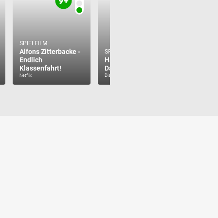
SPIELFILM
Alfons Zitterbacke -
SPIELFILM
SPIELFILM
Endlich
Halloweentown 4 -
Hallowe
Klassenfahrt!
Das Hexencollege
School
Netflix
Disney+
Disney+