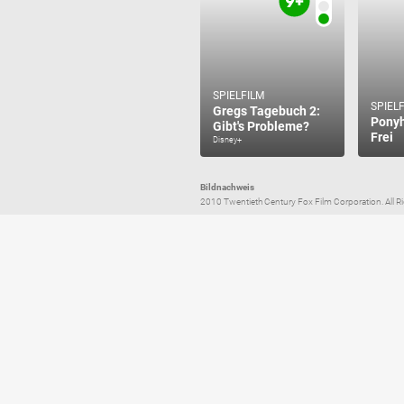
SPIELFILM
SPIEL
Gregs Tagebuch 2:
Ponyh
Gibt's Probleme?
Frei
Disney+
Bildnachweis
2010 Twentieth Century Fox Film Corporation. All Righ