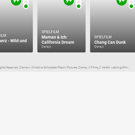
SPIELFILM
FILM
Maman & Ich:
SPIELFILM
erz - Wild und
California Dream
Chang Can Dunk
Disney+
Disney+
ts Reserved, Disney+, Christine Schroeder/Plaion Pictures, Disney, X Filme_X Verleih, Lieblingsfilm...