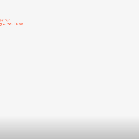
er für
ng & YouTube