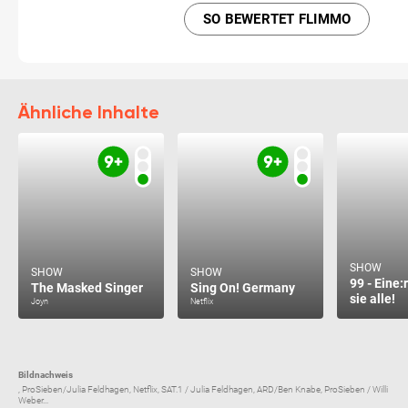
SO BEWERTET FLIMMO
Ähnliche Inhalte
SHOW
SHOW
SHOW
99 - Eine:
The Masked Singer
Sing On! Germany
sie alle!
Joyn
Netflix
Bildnachweis
, ProSieben/Julia Feldhagen, Netflix, SAT.1 / Julia Feldhagen, ARD/Ben Knabe, ProSieben / Willi
Weber...