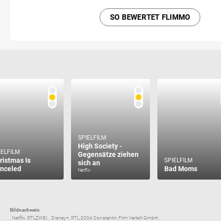
SO BEWERTET FLIMMO
SPIELFILM
High Society -
IELFILM
Gegensätze ziehen
ristmas Is
SPIELFILM
sich an
nceled
Bad Moms
Netflix
Bildnachweis
, Netflix, RTLZWEI, , Disney+, RTL 2004 Constantin Film Verleih GmbH...