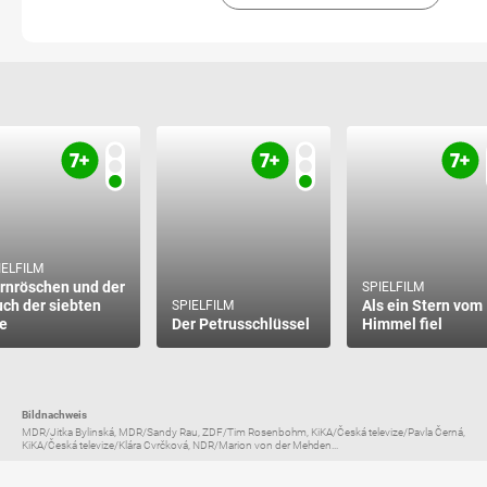
IELFILM
rnröschen und der
SPIELFILM
uch der siebten
Als ein Stern vom
SPIELFILM
e
Der Petrusschlüssel
Himmel fiel
Bildnachweis
MDR/Jitka Bylinská, MDR/Sandy Rau, ZDF/Tim Rosenbohm, KiKA/Česká televize/Pavla Černá,
KiKA/Česká televize/Klára Cvrčková, NDR/Marion von der Mehden...