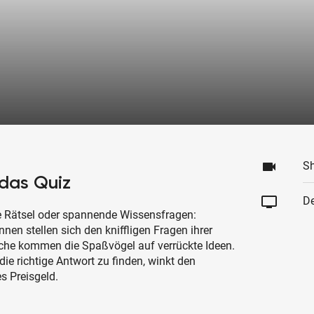
videocam
S
das Quiz
tv
De
te Rätsel oder spannende Wissensfragen:
en stellen sich den kniffligen Fragen ihrer
che kommen die Spaßvögel auf verrückte Ideen.
die richtige Antwort zu finden, winkt den
es Preisgeld.