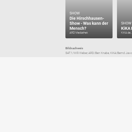
SHOW
Die Hirschhausen-
Show - Was kann der
SHOW
Mensch?
KiKA 
ARD Mediathek
KiKA.de,
Bildnachweis
SAT.1/Willi Weber, ARD/Ben Knabe, KiKA/Bernd Jawo