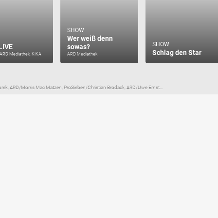
SHOW
Wer weiß denn
SHOW
LIVE
sowas?
Schlag den Star
 ARD Mediathek, KiKA
ARD Mediathek
rek, ARD/Morris Mac Matzen, ProSieben/Christian Brodack, ARD/Uwe Ernst...