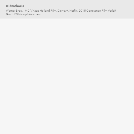
Bildnachweis
Warner Bros., , MDR/Kaap Holland Film, Disney+, Netflix, 2015 Constantin Film Verleih
GmbH/Christoph Assmann...
Elternratgeber für
TV, Streaming & YouTube