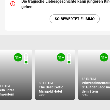
Die tragische Liebesgeschichte kann jüngeren Ki
error_outline
gehen.
SO BEWERTET FLIMMO
SPIELFILM
Prinzessinnentau
SPIELFILM
IELFILM
The Best Exotic
3: Auf der Jagd n
lein unter
Marigold Hotel
dem Stern
hwestern
Disney+
Netflix