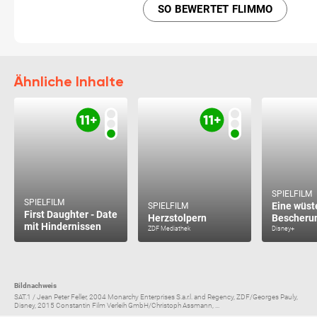
SO BEWERTET FLIMMO
Ähnliche Inhalte
SPIELFILM
SPIELFILM
Eine wüst
SPIELFILM
First Daughter - Date
Herzstolpern
Bescheru
mit Hindernissen
ZDF Mediathek
Disney+
Bildnachweis
SAT.1 / Jean Peter Feller, 2004 Monarchy Enterprises S.a.r.l. and Regency, ZDF/Georges Pauly,
Disney, 2015 Constantin Film Verleih GmbH/Christoph Assmann, ...