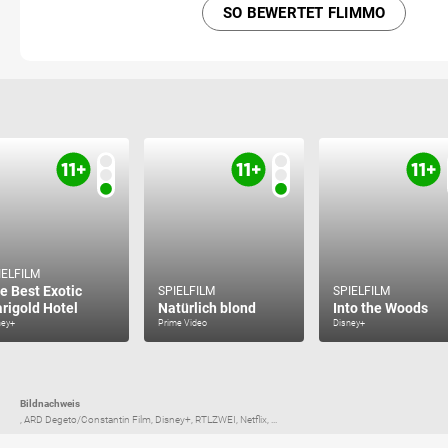
SO BEWERTET FLIMMO
IELFILM
e Best Exotic
SPIELFILM
SPIELFILM
rigold Hotel
Natürlich blond
Into the Woods
ney+
Prime Video
Disney+
Bildnachweis
, ARD Degeto/Constantin Film, Disney+, RTLZWEI, Netflix, ...