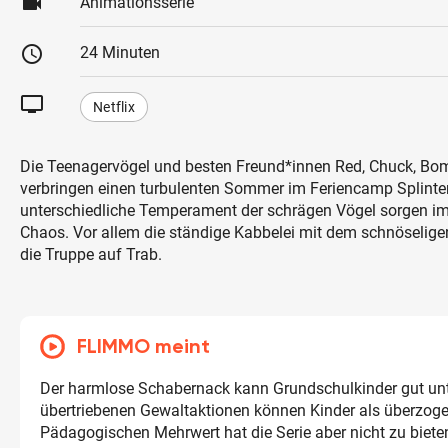
videocam
Animationsserie
schedule
24 Minuten
tv
Netflix
Die Teenagervögel und besten Freund*innen Red, Chuck, Bom
verbringen einen turbulenten Sommer im Feriencamp Splint
unterschiedliche Temperament der schrägen Vögel sorgen im
Chaos. Vor allem die ständige Kabbelei mit dem schnöseligen
die Truppe auf Trab.
FLIMMO meint
Der harmlose Schabernack kann Grundschulkinder gut unt
übertriebenen Gewaltaktionen können Kinder als überzoge
Pädagogischen Mehrwert hat die Serie aber nicht zu biete