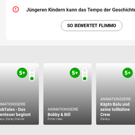
error_outline
Jüngeren Kindern kann das Tempo der Geschichte
SO BEWERTET FLIMMO
ANIMATIONSSERIE
Käptn Balu und
IMATIONSSERIE
ckTales - Das
seine tollkühne
ANIMATIONSSERIE
enteuer beginnt
Bobby & Bill
Crew
ney+, Disney Channel
Prime Video
Disney+