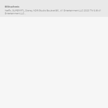
Bildnachweis
Netflix, SUPER RTL, Disney, NDR/Studio Boule et Bill, , 41 Entertainment LLC 2020 TM & © 41
Entertainment LLC...
Elternratgeber für
TV, Streaming & YouTube