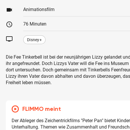
videocam
Animationsfilm
schedule
76 Minuten
tv
Disney+
Die Fee Tinkerbell ist bei der neunjährigen Lizzy gelandet und
ihr angefreundet. Doch Lizzys Vater will die Fee ins Museum
dort untersuchen. Doch gemeinsam mit Tinkerbells Feenfre
Lizzy ihren Vater davon abhalten und davon überzeugen, das
Freiheit leben müssen.
FLIMMO meint
Der Ableger des Zeichentrickfilms "Peter Pan" bietet Kinde
Unterhaltung. Themen wie Zusammenhalt und Freundsc