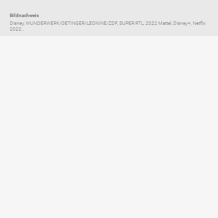
Bildnachweis
Disney, WUNDERWERK/OETINGER/LEONINE/ZDF, SUPER RTL, 2022 Mattel, Disney+, Netflix
2022...
Elternratgeber für
TV, Streaming & YouTube