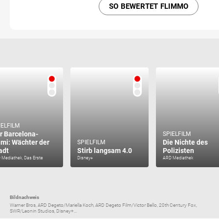
SO BEWERTET FLIMMO
IELFILM
r Barcelona-
SPIELFILM
imi: Wächter der
Die Nichte des
SPIELFILM
adt
Stirb langsam 4.0
Polizisten
 Mediathek, Das Erste
Disney+
ARD Mediathek
Bildnachweis
Warner Bros, ARD Degeto/Mariella Koch, ARD Degeto Film/Victor Bello, 20th Century Fox,
SWR/Leonin Studios, Disney+...