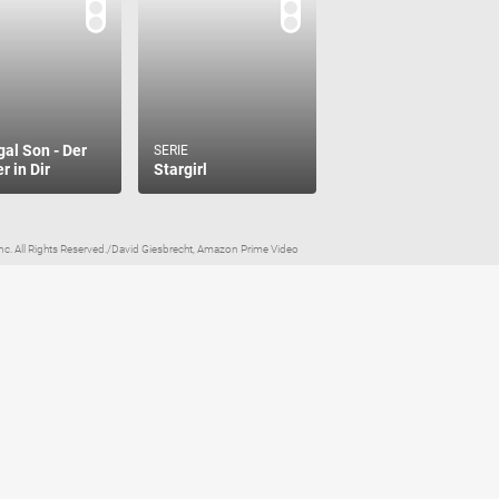
gal Son - Der
SERIE
r in Dir
Stargirl
nc. All Rights Reserved./David Giesbrecht, Amazon Prime Video