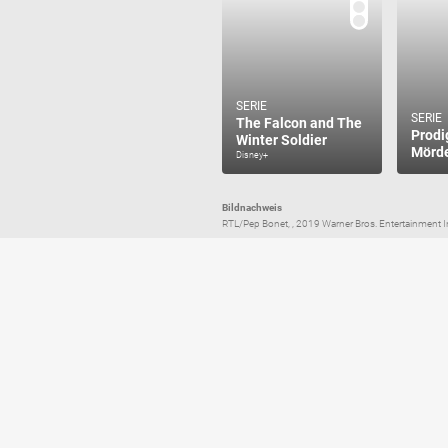
SERIE
SERIE
The Falcon and The
Prodi
Winter Soldier
Mörde
Disney+
Bildnachweis
RTL/Pep Bonet, , 2019 Warner Bros. Entertainment I