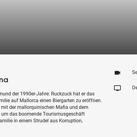
videocam
Se
lma
tv
De
mund der 1990er-Jahre: Ruckzuck hat er das
milie auf Mallorca einen Biergarten zu eröffnen.
 mit der mallorquinischen Mafia und dem
pf um das boomende Tourismusgeschäft
Familie in einem Strudel aus Korruption,