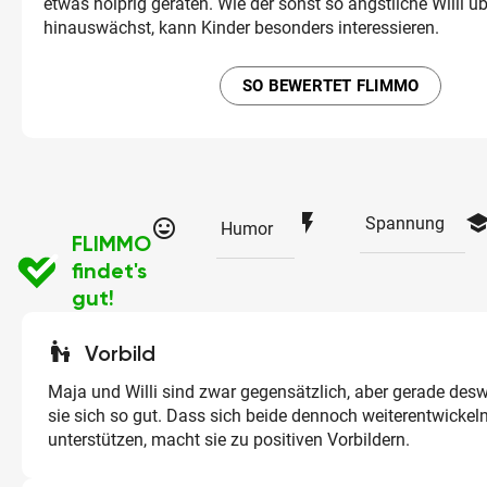
etwas holprig geraten. Wie der sonst so ängstliche Willi üb
hinauswächst, kann Kinder besonders interessieren.
SO BEWERTET FLIMMO
flash_on
schoo
Spannung
tag_faces
Humor
FLIMMO
findet's
gut!
escalator_warning
Vorbild
Maja und Willi sind zwar gegensätzlich, aber gerade de
sie sich so gut. Dass sich beide dennoch weiterentwickel
unterstützen, macht sie zu positiven Vorbildern.