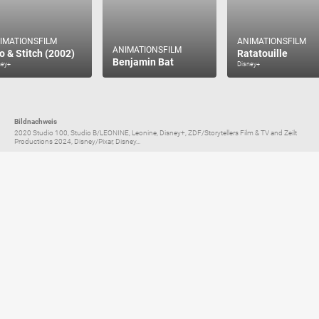
IMATIONSFILM
ANIMATIONSFILM
ANIMATIONSFILM
lo & Stitch (2002)
Ratatouille
Benjamin Bat
ney+
Disney+
Bildnachweis
2020 Studio 100, Studio B/LEONINE, Leonine, Disney+, ZDF/Storytellers Film & TV and Zeilt
Productions 2024, Disney/Pixar, Disney...