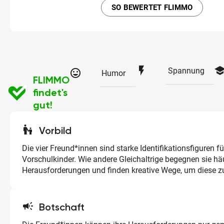
SO BEWERTET FLIMMO
flash_on
schoo
Spannung
tag_faces
Humor
FLIMMO
findet's
gut!
escalator_warning
Vorbild
Die vier Freund*innen sind starke Identifikationsfiguren fü
Vorschulkinder. Wie andere Gleichaltrige begegnen sie hä
Herausforderungen und finden kreative Wege, um diese z
campaign
Botschaft