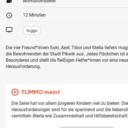
videocam
Animationsserie
schedule
12 Minuten
tv
toggo
Die vier Freund*innen Suki, Axel, Tibor und Stella liefern m
die Bewohnenden der Stadt Pikwik aus. Jedes Päckchen ist 
Besonderes und stellt die fleißigen Helfer*innen vor eine neu
Herausforderung.
FLIMMO meint
Die Serie hat vor allem jüngeren Kindern viel zu bieten: Die
Herausforderungen sind für sie spannend und die liebevol
vermitteln Werte wie Zusammenhalt und Hilfsbereitschaft