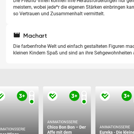
Die Freund*innen können ihre Herausforderungen nur g
meistern, wobei jede*r die eigenen Stärken einbringen kan
so Vertrauen und Zusammenhalt vermittelt.
movie
Machart
Die farbenfrohe Welt und einfach gestalteten Figuren ma
kleinen Kindern Spaß und sind an ihre Sehgewohnheiten
ANIMATIONSSERIE
Chico Bon Bon – Der
ANIMATIONSSERIE
IMATIONSSERIE
Affe mit dem
Eureka - Die klein