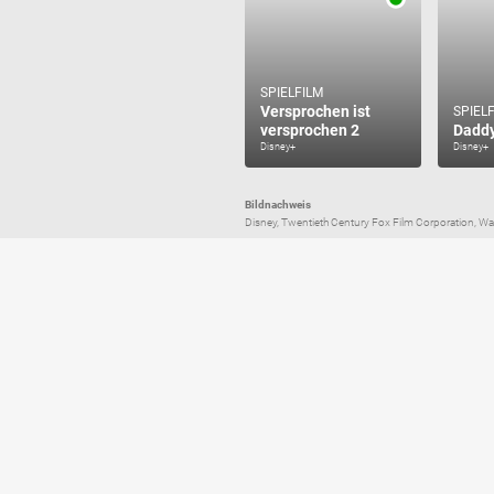
SPIELFILM
Versprochen ist
SPIEL
versprochen 2
Daddy
Disney+
Disney+
Bildnachweis
Disney, Twentieth Century Fox Film Corporation, Wal