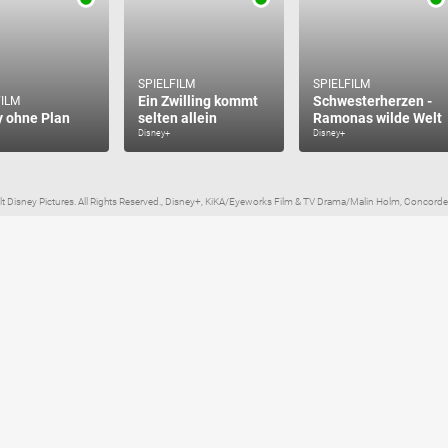
SPIELFILM
SPIELFILM
Ein Zwilling kommt
Schwesterherzen -
FILM
 ohne Plan
selten allein
Ramonas wilde Welt
Disney+
Disney+
t Disney Pictures. All Rights Reserved., Disney+, KiKA/Eyeworks Film & TV Drama/Malin Holm, Concorde.