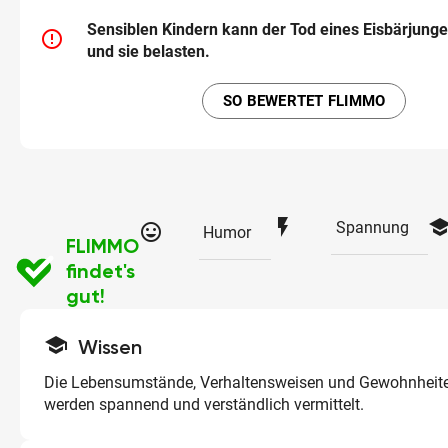
Sensiblen Kindern kann der Tod eines Eisbärjun
error_outline
und sie belasten.
SO BEWERTET FLIMMO
flash_on
schoo
Spannung
tag_faces
Humor
FLIMMO
findet's
gut!
school
Wissen
Die Lebensumstände, Verhaltensweisen und Gewohnheite
werden spannend und verständlich vermittelt.