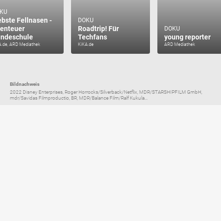
KU
ebste Fellnasen -
DOKU
enteuer
Roadtrip! Für
DOKU
ndeschule
Techfans
young reporter
A.de, ARD Mediathek
KiKA.de
ARD Mediathek
Bildnachweis
2022 Disney Enterprises, Roger Horrocks/Silverback/Netflix, MDR/STARSHIPFILM GmbH,
mdr/Savidas Filmproductio, BR, MDR/Balance Film/Ralf Kukula...