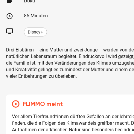
videocam
Doku
schedule
85 Minuten
tv
Disney+
Drei Eisbären – eine Mutter und zwei Junge – werden von de
natürlichen Lebensraum begleitet. Eindrucksvoll wird gezeigt
die Familie ist, mit den Veränderungen des Klimas umzugehe
und Kreativität gelingt es zumindest der Mutter und einem de
vieler Entbehrungen zu überleben.
FLIMMO meint
Vor allem Tierfreund*innen dürften Gefallen an der lehrre
finden, die die Folgen des Klimawandels greifbar macht. 
Aufnahmen der arktischen Natur sind besonders beeindru