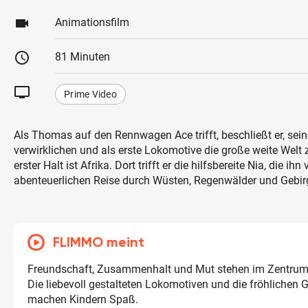
videocam
Animationsfilm
schedule
81 Minuten
tv
Prime Video
Als Thomas auf den Rennwagen Ace trifft, beschließt er, sei
verwirklichen und als erste Lokomotive die große weite Welt 
erster Halt ist Afrika. Dort trifft er die hilfsbereite Nia, die ih
abenteuerlichen Reise durch Wüsten, Regenwälder und Gebirg
FLIMMO meint
Freundschaft, Zusammenhalt und Mut stehen im Zentrum
Die liebevoll gestalteten Lokomotiven und die fröhlichen
machen Kindern Spaß.