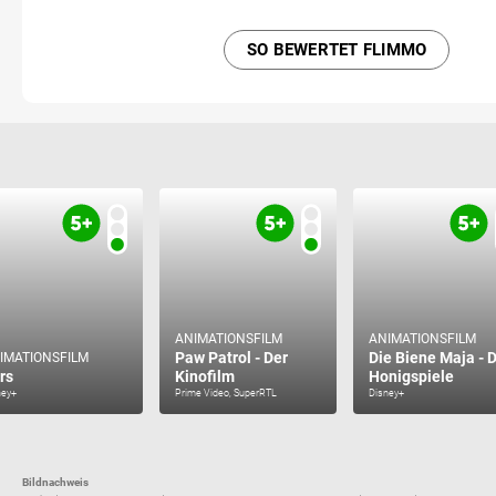
SO BEWERTET FLIMMO
ANIMATIONSFILM
ANIMATIONSFILM
Paw Patrol - Der
Die Biene Maja - 
IMATIONSFILM
rs
Kinofilm
Honigspiele
ney+
Prime Video, SuperRTL
Disney+
Bildnachweis