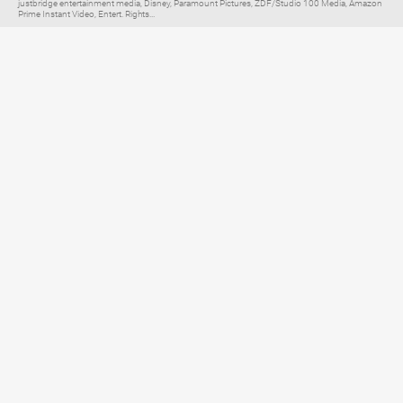
justbridge entertainment media, Disney, Paramount Pictures, ZDF/Studio 100 Media, Amazon
Prime Instant Video, Entert. Rights...
Elternratgeber für
TV, Streaming & YouTube