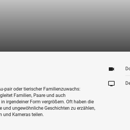
videocam
D
tv
De
-pair oder tierischer Familienzuwachs:
gleitet Familien, Paare und auch
in irgendeiner Form vergrößern. Oft haben die
re und ungewöhnliche Geschichten zu erzählen,
in und Kameras teilen.