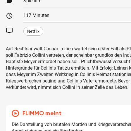
videocam
Spielfilm
schedule
117 Minuten
tv
Netflix
Auf Rechtsanwalt Caspar Leinen wartet sein erster Fall als Pfl
soll Fabrizio Collini vertreten, der scheinbar grundlos den Ind
Baptiste Meyer ermordet haben soll. Pflichtbewusst versucht 
Hintergründe für Collinis Tat zu ermitteln. Mit Erfolg: Leinen
dass Meyer im Zweiten Weltkrieg in Collinis Heimat stationier
Kriegsverbrechen beging und Collinis Vater ermordete. Bevor 
verkündet wird, nimmt sich Collini in seiner Zelle das Leben.
FLIMMO meint
Die Darstellung von brutalen Morden und Kriegsverbreche
Angst einjagen und sie überfordern.