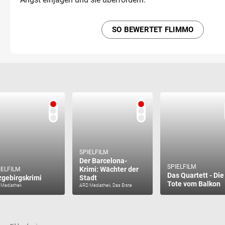
SO BEWERTET FLIMMO
SPIELFILM
Der Barcelona-
SPIELFILM
Krimi: Wächter der
IELFILM
Das Quartett - Die
zgebirgskrimi
Stadt
Tote vom Balkon
 Mediathek
ARD Mediathek, Das Erste