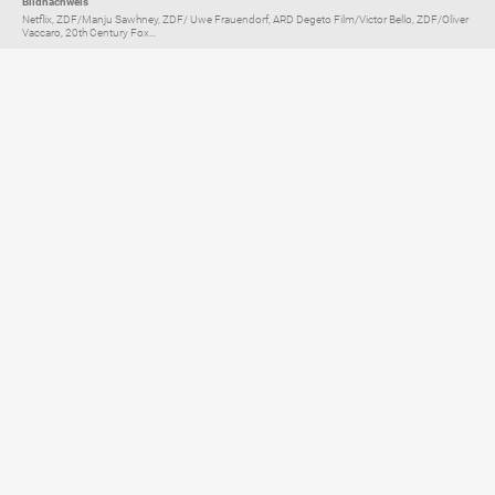
Bildnachweis
Netflix, ZDF/Manju Sawhney, ZDF/ Uwe Frauendorf, ARD Degeto Film/Victor Bello, ZDF/Oliver
Vaccaro, 20th Century Fox...
Elternratgeber für
TV, Streaming & YouTube