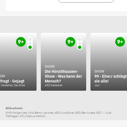
SHOW
Die Hirschhausen-
SHOW
Show - Was kann der
99 - Eine:r schlägt
HOW
fragt - Gejagt
Mensch?
sie alle!
 Mediathek, Das Erste
ARD Mediathek
Joyn
Bildnachweis
SWR/Holger Kast, KiKA/Bernd Jaworek, ARD/Uwe Ernst, ARD/Ben Knabe, SAT.1 / Julia
Feldhagen, RTL/Markus Hertrich...