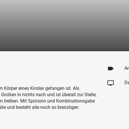
videocam
An
tv
De
m Körper eines Kindes gefangen ist. Als
Großen in nichts nach und ist überall zur Stelle,
n treiben. Mit Spürsinn und Kombinationsgabe
älle und besteht alle noch so brenzligen