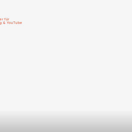
er für
ng & YouTube