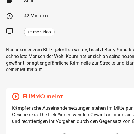
videocam
Serie
schedule
42 Minuten
tv
Prime Video
Nachdem er vom Blitz getroffen wurde, besitzt Barry Superkrä
schnellste Mensch der Welt. Kaum hat er sich an seine neuen
gewöhnt, bringt er gefährliche Kriminelle zur Strecke und klä
seiner Mutter auf
FLIMMO meint
Kämpferische Auseinandersetzungen stehen im Mittelpun
Geschehens. Die Held*innen wenden Gewalt an, ohne sie z
und rechtfertigen ihr Vorgehen durch den Gegensatz von 