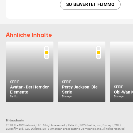
SO BEWERTET FLIMMO
Ähnliche Inhalte
SERIE
SERIE
Avatar - Der Herr der
Percy Jackson: Die
SERIE
Elemente
Serie
Obi-Wan 
Netflix
Disney+
Disney+
Bildnachweis
2018 The CW Network, LLC. All rights reserved. / Katie Yu, 2024 Netflix, Inc., Disney+, 2022
Lucasfilm Ltd., Guy D'Alema, 2013 American Broadcasting Companies, Inc. All rights reserved.