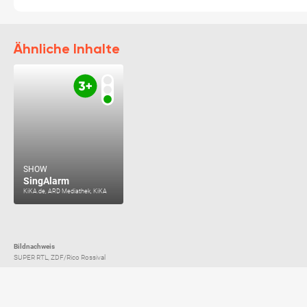
Ähnliche Inhalte
SHOW
SingAlarm
KiKA.de, ARD Mediathek, KiKA
Bildnachweis
SUPER RTL, ZDF/Rico Rossival