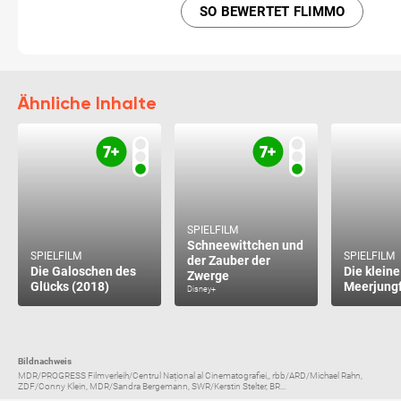
SO BEWERTET FLIMMO
Ähnliche Inhalte
SPIELFILM
Schneewittchen und
SPIELFILM
SPIELFILM
der Zauber der
Die Galoschen des
Die kleine
Zwerge
Glücks (2018)
Meerjungf
Disney+
Bildnachweis
MDR/PROGRESS Filmverleih/Centrul Național al Cinematografiei,, rbb/ARD/Michael Rahn,
ZDF/Conny Klein, MDR/Sandra Bergemann, SWR/Kerstin Stelter, BR...