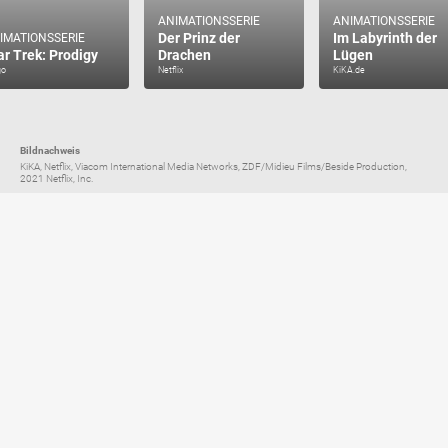
ANIMATIONSSERIE
ANIMATIONSSERIE
Der Prinz der
Im Labyrinth der
IMATIONSSERIE
ar Trek: Prodigy
Drachen
Lügen
go
Netflix
KiKA.de
Bildnachweis
KiKA, Netflix, Viacom International Media Networks, ZDF/Midieu Films/Beside Production,
2021 Netflix, Inc.