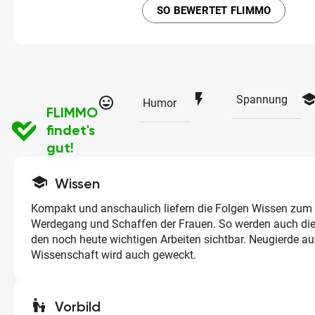
SO BEWERTET FLIMMO
flash_on
schoo
Spannung
tag_faces
Humor
FLIMMO
findet's
gut!
school
Wissen
Kompakt und anschaulich liefern die Folgen Wissen zum
Werdegang und Schaffen der Frauen. So werden auch die
den noch heute wichtigen Arbeiten sichtbar. Neugierde a
Wissenschaft wird auch geweckt.
escalator_warning
Vorbild