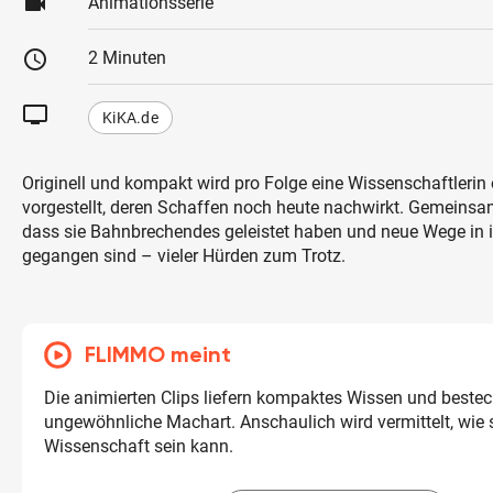
videocam
Animationsserie
schedule
2 Minuten
tv
KiKA.de
Originell und kompakt wird pro Folge eine Wissenschaftlerin 
vorgestellt, deren Schaffen noch heute nachwirkt. Gemeinsa
dass sie Bahnbrechendes geleistet haben und neue Wege in 
gegangen sind – vieler Hürden zum Trotz.
FLIMMO meint
Die animierten Clips liefern kompaktes Wissen und bestec
ungewöhnliche Machart. Anschaulich wird vermittelt, wie
Wissenschaft sein kann.