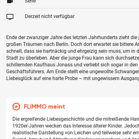
videocam
Serie
tv
Derzeit nicht verfügbar
Ende der zwanziger Jahre des letzten Jahrhunderts zieht die 
großen Träumen nach Berlin. Doch dort erwartet sie bittere A
schnell, dass sie hartnäckig und ehrgeizig sein muss, um in
Stadt zu überleben. Aber die junge Frau kann sich durchsetzen
schillernden Kaufhaus Jonass und verliebt sich sogar in de
Geschäftsführers. Am Ende stellt eine ungewollte Schwanger
Liebesglück auf eine harte Probe – mit ungewissem Ausgan
FLIMMO meint
Die ergreifende Liebesgeschichte und die mitreißende Ha
1920er-Jahren wecken das Interesse älterer Kinder. Jedoc
realistische Darstellung von Leichen und teilweise sehr e