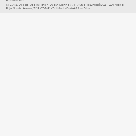
RTL, ARD Degeto/Odeon Fiction/Dusan Martincek,, ITV Studios Limited 2021, ZDF/Reiner
Bajo, Sandra Hoever, ZDF, WDR/EIKON Media GmbH/Marq Riley...
Elternratgeber für
TV, Streaming & YouTube