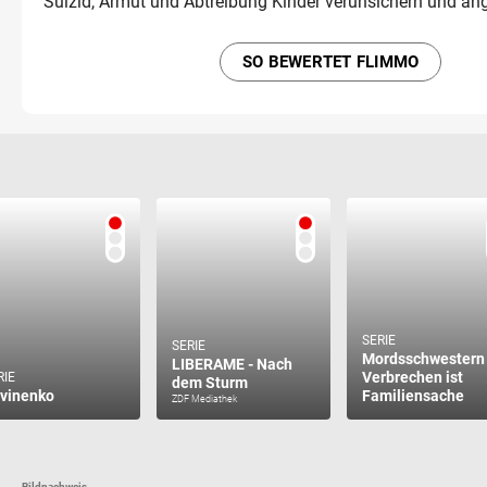
Suizid, Armut und Abtreibung Kinder verunsichern und äng
SO BEWERTET FLIMMO
SERIE
SERIE
Mordsschwestern 
LIBERAME - Nach
Verbrechen ist
RIE
dem Sturm
tvinenko
Familiensache
ZDF Mediathek
Bildnachweis