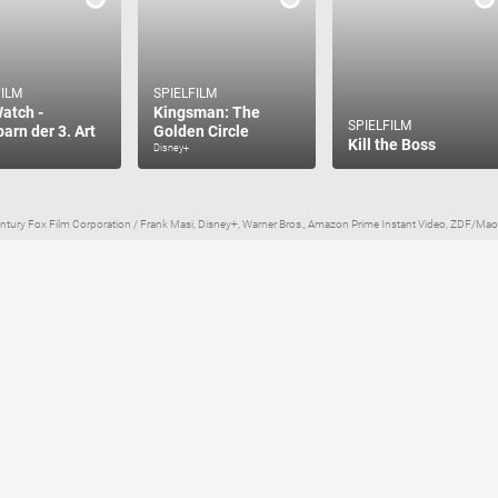
FILM
SPIELFILM
atch -
Kingsman: The
SPIELFILM
arn der 3. Art
Golden Circle
Kill the Boss
Disney+
entury Fox Film Corporation / Frank Masi, Disney+, Warner Bros., Amazon Prime Instant Video, ZDF/Maor