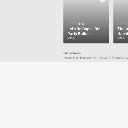
SPIELFILM
SPIEL
Let's Be Cops - Die
The W
Party Bullen
Nachb
Disney+
Disney+
Bildnachweis
Warner Bros. Entertainment, Inc., 2014 Twentieth C