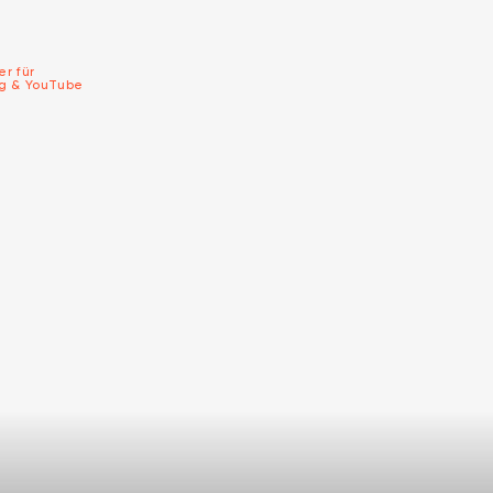
er für
ng & YouTube