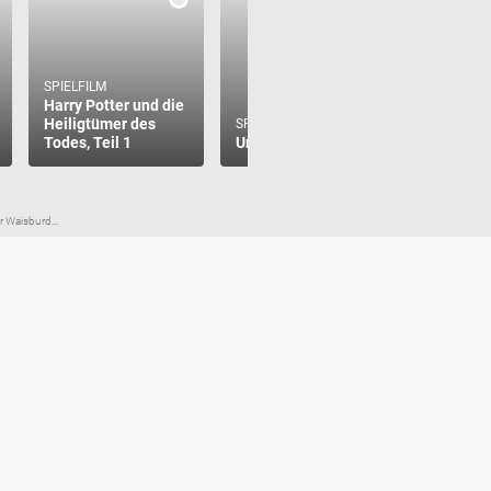
SPIELFILM
Harry Potter und die
Heiligtümer des
SPIELFILM
SPIELFILM
Todes, Teil 1
Und tot bist Du!
Inferno
 Waisburd...