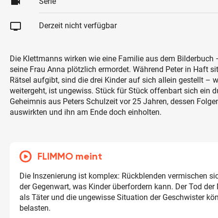
videocam
Serie
tv
Derzeit nicht verfügbar
Die Klettmanns wirken wie eine Familie aus dem Bilderbuch –
seine Frau Anna plötzlich ermordet. Während Peter in Haft si
Rätsel aufgibt, sind die drei Kinder auf sich allein gestellt – w
weitergeht, ist ungewiss. Stück für Stück offenbart sich ein 
Geheimnis aus Peters Schulzeit vor 25 Jahren, dessen Folgen
auswirkten und ihn am Ende doch einholten.
FLIMMO meint
Die Inszenierung ist komplex: Rückblenden vermischen si
der Gegenwart, was Kinder überfordern kann. Der Tod der M
als Täter und die ungewisse Situation der Geschwister kö
belasten.