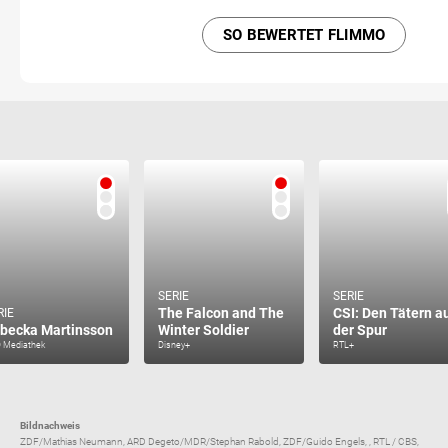
SO BEWERTET FLIMMO
SERIE
SERIE
The Falcon and The
CSI: Den Tätern a
RIE
becka Martinsson
Winter Soldier
der Spur
 Mediathek
Disney+
RTL+
Bildnachweis
ZDF/Mathias Neumann, ARD Degeto/MDR/Stephan Rabold, ZDF/Guido Engels, , RTL / CBS,