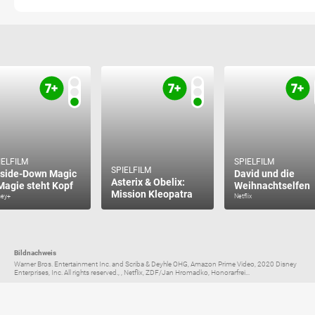
IELFILM
SPIELFILM
SPIELFILM
side-Down Magic
David und die
Asterix & Obelix:
Magie steht Kopf
Weihnachtselfen
Mission Kleopatra
ney+
Netflix
Bildnachweis
Warner Bros. Entertainment Inc. and Scriba & Deyhle OHG, Amazon Prime Video, 2020 Disney
Enterprises, Inc. All rights reserved., , Netflix, ZDF/Jan Hromadko, Honorarfrei...