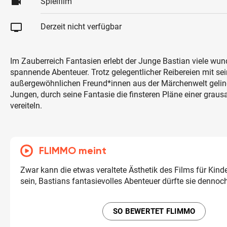
videocam
Spielfilm
tv
Derzeit nicht verfügbar
Im Zauberreich Fantasien erlebt der Junge Bastian viele w
spannende Abenteuer. Trotz gelegentlicher Reibereien mit se
außergewöhnlichen Freund*innen aus der Märchenwelt gelin
Jungen, durch seine Fantasie die finsteren Pläne einer grau
vereiteln.
FLIMMO meint
Zwar kann die etwas veraltete Ästhetik des Films für Kin
sein, Bastians fantasievolles Abenteuer dürfte sie dennoc
SO BEWERTET FLIMMO