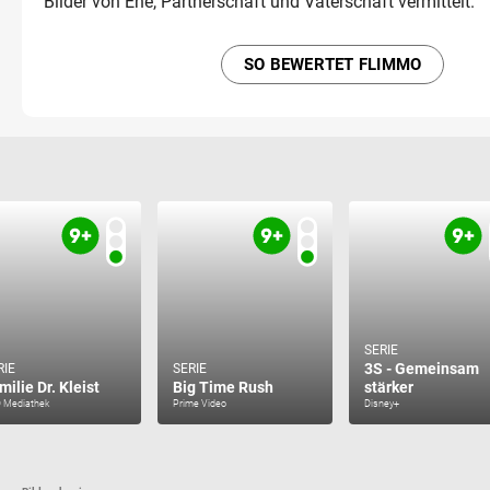
Bilder von Ehe, Partnerschaft und Vaterschaft vermittelt.
SO BEWERTET FLIMMO
SERIE
3S - Gemeinsam
RIE
SERIE
milie Dr. Kleist
Big Time Rush
stärker
 Mediathek
Prime Video
Disney+