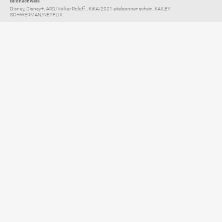
Bildnachweis
Disney, Disney+, ARD/Volker Roloff, , KiKA/2021 eitelsonnenschein, KAILEY
SCHWERMAN/NETFLIX...
Elternratgeber für
TV, Streaming & YouTube