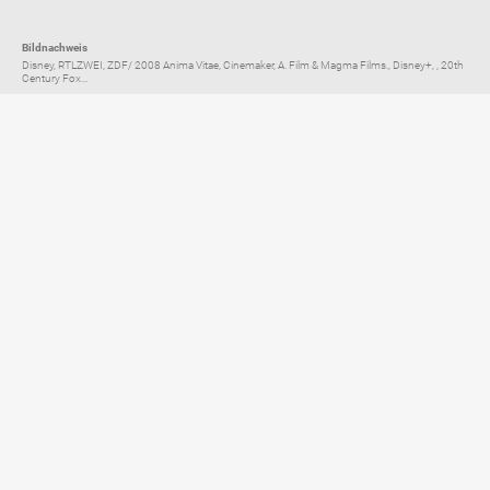
Bildnachweis
Disney, RTLZWEI, ZDF/ 2008 Anima Vitae, Cinemaker, A. Film & Magma Films., Disney+, , 20th
Century Fox...
Elternratgeber für