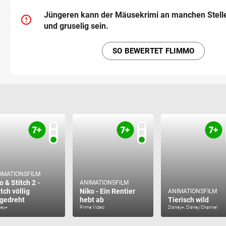
Jüngeren kann der Mäusekrimi an manchen Stell
error_outline
und gruselig sein.
SO BEWERTET FLIMMO
IMATIONSFILM
o & Stitch 2 -
ANIMATIONSFILM
itch völlig
Niko - Ein Rentier
ANIMATIONSFILM
gedreht
hebt ab
Tierisch wild
ney+
Prime Video
Disney+, Disney Channel