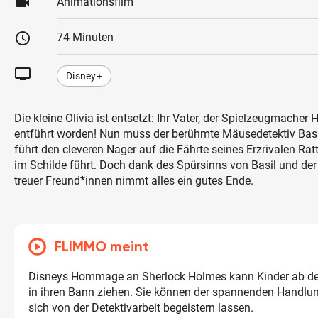
videocam
Animationsfilm
schedule
74 Minuten
tv
Disney+
Die kleine Olivia ist entsetzt: Ihr Vater, der Spielzeugmacher
entführt worden! Nun muss der berühmte Mäusedetektiv Basi
führt den cleveren Nager auf die Fährte seines Erzrivalen Ra
im Schilde führt. Doch dank des Spürsinns von Basil und der
treuer Freund*innen nimmt alles ein gutes Ende.
FLIMMO meint
Disneys Hommage an Sherlock Holmes kann Kinder ab de
in ihren Bann ziehen. Sie können der spannenden Handlun
sich von der Detektivarbeit begeistern lassen.