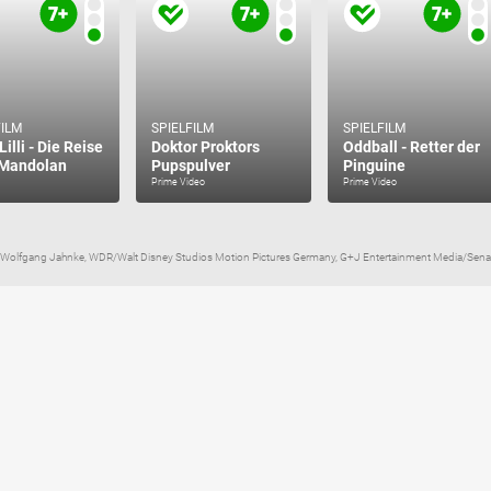
FILM
SPIELFILM
SPIELFILM
illi - Die Reise
Doktor Proktors
Oddball - Retter der
 Mandolan
Pupspulver
Pinguine
Prime Video
Prime Video
olfgang Jahnke, WDR/Walt Disney Studios Motion Pictures Germany, G+J Entertainment Media/Senato