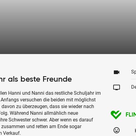
videocam
Sp
r als beste Freunde
tv
De
sollen Hanni und Nanni das restliche Schuljahr im
. Anfangs versuchen die beiden mit möglichst
in davon zu überzeugen, dass sie wieder nach
olg. Während Nanni allmählich neue
FLI
 ihre Schwester schwer. Aber wenn es darauf
st zusammen und retten am Ende sogar
tag_faces
m Verkauf.