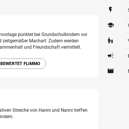
flash_on
school
chvorlage punktet bei Grundschulkindern vor
escalator_warning
d zeitgemäßer Machart. Zudem werden
sammenhalt und Freundschaft vermittelt.
campaign
 BEWERTET FLIMMO
movie
ativen Streiche von Hanni und Nanni treffen
indern.