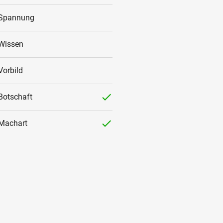
Spannung
Wissen
Vorbild
checked
Botschaft
checked
Machart