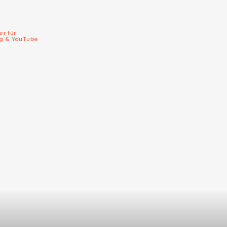
er für
ng & YouTube