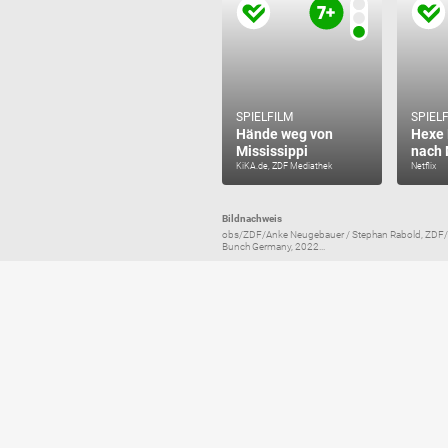
SPIELFILM
SPIEL
Hände weg von
Hexe L
Mississippi
nach
KiKA.de, ZDF Mediathek
Netflix
Bildnachweis
obs/ZDF/Anke Neugebauer / Stephan Rabold, ZDF/W
Bunch Germany, 2022...