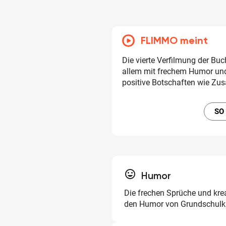
FLIMMO meint
Die vierte Verfilmung der Bu
allem mit frechem Humor un
positive Botschaften wie Zu
SO
tag_faces
Humor
Die frechen Sprüche und kre
den Humor von Grundschulk